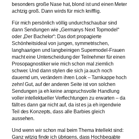
besonders große Nase hat, blond ist und einen Meter
achtzig groß. Dann wirds für mich knifflig.
Für mich persönlich völlig undurchschaubar sind
dann Sendungen wie „Germanys Next Topmodel“
oder „Der Bachelor“: Das dort propagierte
Schönheitsideal von jungen, symmetrischen,
langhaarigen und langbeinigen Supermodel-Frauen
macht eine Unterscheidung der Teilnehmer für einen
Prosopagnostiker wie mich schon mal ziemlich
schwer. Und dann stylen die sich ja auch noch
dauernd um, verändern ihren Look – Tarnkappe hoch
zehn! Gut, auf der anderen Seite ist von solchen
Sendungen ja eh keine anspruchsvolle Handlung
voller intellektueller Verflechtungen zu erwarten – da
fällt es dann gar nicht auf, da ist es ja eh irgendwie
Teil des Konzepts, dass alle Barbies gleich
aussehen.
Und wenn wir schon mal beim Thema Intellekt sind:
Ganz witzig finde ich übrigens, dass Hochbegabte