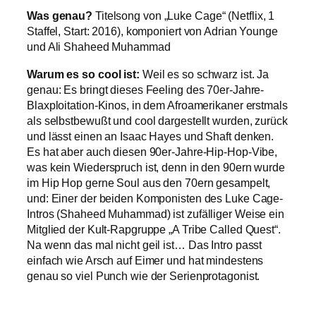
Was genau?
Titelsong von „Luke Cage“ (Netflix, 1
Staffel, Start: 2016), komponiert von Adrian Younge
und Ali Shaheed Muhammad
Warum es so cool ist:
Weil es so schwarz ist. Ja
genau: Es bringt dieses Feeling des 70er-Jahre-
Blaxploitation-Kinos, in dem Afroamerikaner erstmals
als selbstbewußt und cool dargestellt wurden, zurück
und lässt einen an Isaac Hayes und Shaft denken.
Es hat aber auch diesen 90er-Jahre-Hip-Hop-Vibe,
was kein Wiederspruch ist, denn in den 90ern wurde
im Hip Hop gerne Soul aus den 70ern gesampelt,
und: Einer der beiden Komponisten des Luke Cage-
Intros (Shaheed Muhammad) ist zufälliger Weise ein
Mitglied der Kult-Rapgruppe „A Tribe Called Quest“.
Na wenn das mal nicht geil ist… Das Intro passt
einfach wie Arsch auf Eimer und hat mindestens
genau so viel Punch wie der Serienprotagonist.