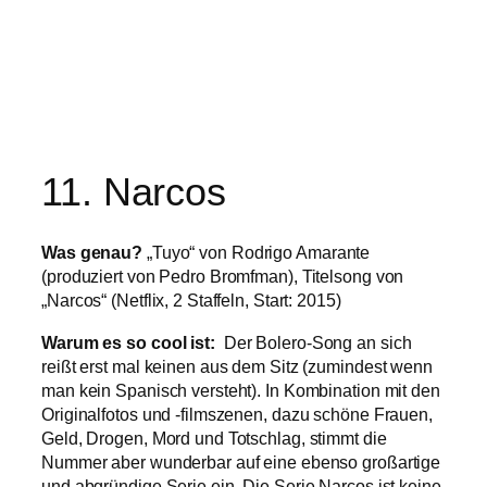
11. Narcos
Was genau?
„Tuyo“ von Rodrigo Amarante
(produziert von Pedro Bromfman), Titelsong von
„Narcos“ (Netflix, 2 Staffeln, Start: 2015)
Warum es so cool ist:
Der Bolero-Song an sich
reißt erst mal keinen aus dem Sitz (zumindest wenn
man kein Spanisch versteht). In Kombination mit den
Originalfotos und -filmszenen, dazu schöne Frauen,
Geld, Drogen, Mord und Totschlag, stimmt die
Nummer aber wunderbar auf eine ebenso großartige
und abgründige Serie ein. Die Serie Narcos ist keine