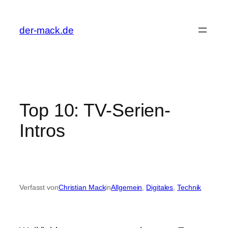
Zum
Inhalt
der-mack.de
springen
Top 10: TV-Serien-
Intros
Verfasst von
Christian Mack
in
Allgemein
, 
Digitales
, 
Technik