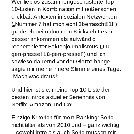
Weil lieblos zusammengeschusterte Top
10-Listen in Kombination mit reißerischen
clickbait-Antexten in sozialen Netzwerken
(„Nummer 7 hat mich echt überrascht!!1!“)
grade eh beim
dummen Klickvieh
Leser
besser ankommen als aufwändig
recherchierter Faktenjournalismus („Lü-
gen-presse! Lü-gen-presse!“) und ich
sowieso dauernd vor der Glotze hänge,
sagte mir meine innere Stimme eines Tage:
„Mach was draus!“
Und hier ist sie, meine Top 10 Liste der
besten Intros aktueller Serienhits von
Netflix, Amazon und Co!
Einzige Kriterien für mein Ranking: Serie
nicht älter als von 2010 und – ganz wichtig
– sowohl Intro als auch Serie müssen mir