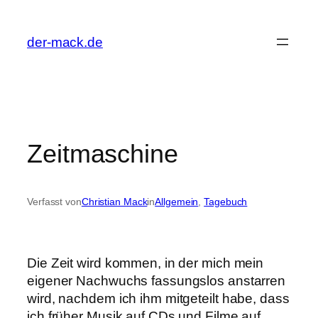
Zum
Inhalt
der-mack.de
springen
Zeitmaschine
Verfasst von
Christian Mack
in
Allgemein
, 
Tagebuch
Die Zeit wird kommen, in der mich mein
eigener Nachwuchs fassungslos anstarren
wird, nachdem ich ihm mitgeteilt habe, dass
ich früher Musik auf CDs und Filme auf