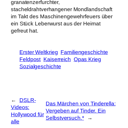
granatenzerfurchter,
stacheldrahtverhangener Mondlandschaft
im Takt des Maschinengewehrfeuers über
ein Stück Leberwurst aus der Heimat
gefreut hat.
Erster Weltkrieg
Familiengeschichte
Feldpost
Kaiserreich
Opas Krieg
Sozialgeschichte
←
DSLR-
Das Märchen von Tinderella:
Videos:
Vergeben auf Tinder. Ein
Hollywood für
Selbstversuch.*
→
alle