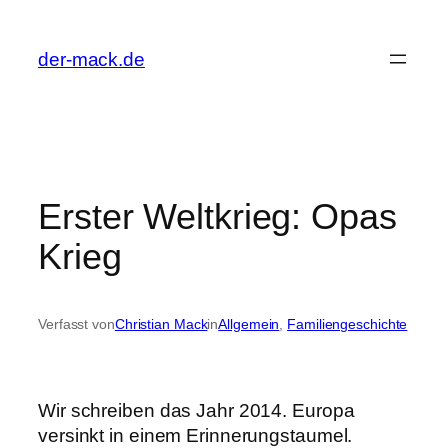
Zum
Inhalt
der-mack.de
springen
Erster Weltkrieg: Opas
Krieg
Verfasst von
Christian Mack
in
Allgemein
, 
Familiengeschichte
Wir schreiben das Jahr 2014. Europa
versinkt in einem Erinnerungstaumel.