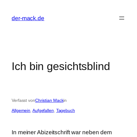
Zum
Inhalt
der-mack.de
springen
Ich bin gesichtsblind
Verfasst von
Christian Mack
in
Allgemein
, 
Aufgefallen
, 
Tagebuch
In meiner Abizeitschrift war neben dem