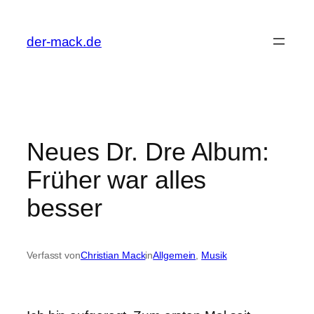
Zum
Inhalt
der-mack.de
springen
Neues Dr. Dre Album:
Früher war alles
besser
Verfasst von
Christian Mack
in
Allgemein
, 
Musik