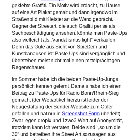
geklebte Graffiti. Ein Motiv wird erdacht, zu Hause
auf eine Art Plakat gemalt und dann irgendwo im
Straßenbild mit Kleister an die Wand gebracht.
Gegner der Streetart, die auch Graffiti per se als
Sachbeschädigung ansehen, könnte man Paste-Ups
also vielleicht als „Vandalismus light“ verkaufen.
Denn das Gute aus Sicht von Spießern und
Kunstbanausen ist: Paste-Ups sind vergänglich und
überstehen meist nicht mal einen mittelprächtigen
Regenschauer.
Im Sommer habe ich die beiden Paste-Up-Jungs
persönlich kennen gelernt. Damals habe ich einen
Beitrag zu Paste-Ups für Radio Bonn/Rhein-Sieg
gemacht (der Webartikel hierzu ist leider der
Neugestaltung der Sender-Website zum Opfer
gefallen und hat nur in
Screenshot-Form
überlebt).
Zwar legen dropix und 1zwo3 Wert auf Anonymität,
trotzdem kann ich verraten: Beide sind „so um die
30“ und betreiben ihre Street Art sozusagen aus