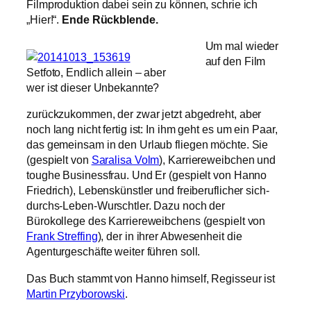
Filmproduktion dabei sein zu können, schrie ich
„Hier!“.
Ende Rückblende.
Um mal wieder
auf den Film
Setfoto, Endlich allein – aber
wer ist dieser Unbekannte?
zurückzukommen, der zwar jetzt abgedreht, aber
noch lang nicht fertig ist: In ihm geht es um ein Paar,
das gemeinsam in den Urlaub fliegen möchte. Sie
(gespielt von
Saralisa Volm
), Karriereweibchen und
toughe Businessfrau. Und Er (gespielt von Hanno
Friedrich), Lebenskünstler und freiberuflicher sich-
durchs-Leben-Wurschtler. Dazu noch der
Bürokollege des Karriereweibchens (gespielt von
Frank Streffing
), der in ihrer Abwesenheit die
Agenturgeschäfte weiter führen soll.
Das Buch stammt von Hanno himself, Regisseur ist
Martin Przyborowski
.