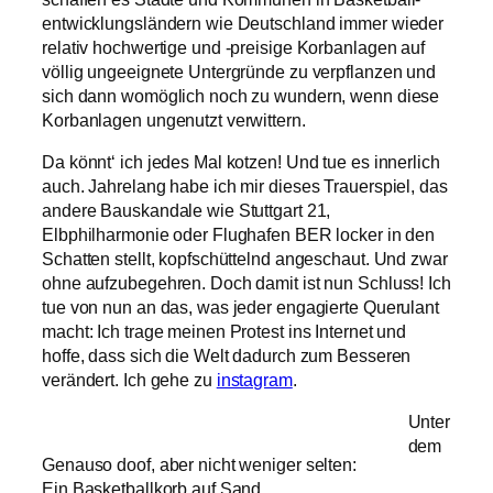
entwicklungsländern wie Deutschland immer wieder
relativ hochwertige und -preisige Korbanlagen auf
völlig ungeeignete Untergründe zu verpflanzen und
sich dann womöglich noch zu wundern, wenn diese
Korbanlagen ungenutzt verwittern.
Da könnt‘ ich jedes Mal kotzen! Und tue es innerlich
auch. Jahrelang habe ich mir dieses Trauerspiel, das
andere Bauskandale wie Stuttgart 21,
Elbphilharmonie oder Flughafen BER locker in den
Schatten stellt, kopfschüttelnd angeschaut. Und zwar
ohne aufzubegehren. Doch damit ist nun Schluss! Ich
tue von nun an das, was jeder engagierte Querulant
macht: Ich trage meinen Protest ins Internet und
hoffe, dass sich die Welt dadurch zum Besseren
verändert. Ich gehe zu
instagram
.
Unter
dem
Genauso doof, aber nicht weniger selten:
Ein Basketballkorb auf Sand.