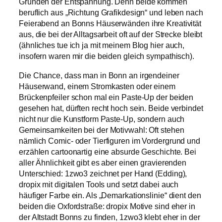
Gründen der Entspannung. Denn beide kommen
beruflich aus „Richtung Grafikdesign“ und leben nach
Feierabend an Bonns Häuserwänden ihre Kreativität
aus, die bei der Alltagsarbeit oft auf der Strecke bleibt
(ähnliches tue ich ja mit meinem Blog hier auch,
insofern waren mir die beiden gleich sympathisch).
Die Chance, dass man in Bonn an irgendeiner
Häuserwand, einem Stromkasten oder einem
Brückenpfeiler schon mal ein Paste-Up der beiden
gesehen hat, dürften recht hoch sein. Beide verbindet
nicht nur die Kunstform Paste-Up, sondern auch
Gemeinsamkeiten bei der Motivwahl: Oft stehen
nämlich Comic- oder Tierfiguren im Vordergrund und
erzählen cartoonartig eine absurde Geschichte. Bei
aller Ähnlichkeit gibt es aber einen gravierenden
Unterschied: 1zwo3 zeichnet per Hand (Edding),
dropix mit digitalen Tools und setzt dabei auch
häufiger Farbe ein. Als „Demarkationslinie“ dient den
beiden die Oxfordstraße: dropix Motive sind eher in
der Altstadt Bonns zu finden, 1zwo3 klebt eher in der