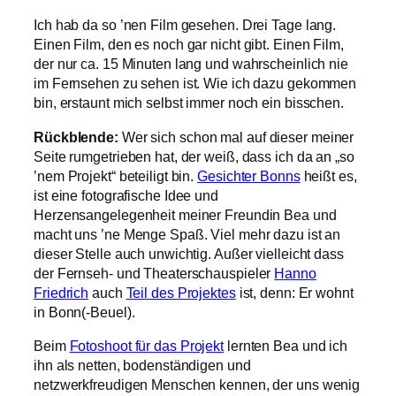
Ich hab da so ’nen Film gesehen. Drei Tage lang.
Einen Film, den es noch gar nicht gibt. Einen Film,
der nur ca. 15 Minuten lang und wahrscheinlich nie
im Fernsehen zu sehen ist. Wie ich dazu gekommen
bin, erstaunt mich selbst immer noch ein bisschen.
Rückblende:
Wer sich schon mal auf dieser meiner
Seite rumgetrieben hat, der weiß, dass ich da an „so
’nem Projekt“ beteiligt bin.
Gesichter Bonns
heißt es,
ist eine fotografische Idee und
Herzensangelegenheit meiner Freundin Bea und
macht uns ’ne Menge Spaß. Viel mehr dazu ist an
dieser Stelle auch unwichtig. Außer vielleicht dass
der Fernseh- und Theaterschauspieler
Hanno
Friedrich
auch
Teil des Projektes
ist, denn: Er wohnt
in Bonn(-Beuel).
Beim
Fotoshoot für das Projekt
lernten Bea und ich
ihn als netten, bodenständigen und
netzwerkfreudigen Menschen kennen, der uns wenig