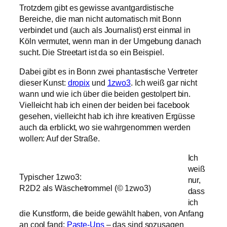
Trotzdem gibt es gewisse avantgardistische
Bereiche, die man nicht automatisch mit Bonn
verbindet und (auch als Journalist) erst einmal in
Köln vermutet, wenn man in der Umgebung danach
sucht. Die Streetart ist da so ein Beispiel.
Dabei gibt es in Bonn zwei phantastische Vertreter
dieser Kunst:
dropix
und
1zwo3
. Ich weiß gar nicht
wann und wie ich über die beiden gestolpert bin.
Vielleicht hab ich einen der beiden bei facebook
gesehen, vielleicht hab ich ihre kreativen Ergüsse
auch da erblickt, wo sie wahrgenommen werden
wollen: Auf der Straße.
Ich
weiß
Typischer 1zwo3:
nur,
R2D2 als Wäschetrommel (© 1zwo3)
dass
ich
die Kunstform, die beide gewählt haben, von Anfang
an cool fand:
Paste-Ups
– das sind sozusagen