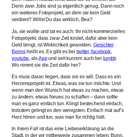
Denn zwei Jobs sind ja eigentlich genug. Dann noch
ein weiteres Fotoprojekt, an dem sie kein Geld
verdient? Willst Du das wirklich, Bea?
Ja, sie wollte und tat es auch: Ihr nicht-kommerzielles
Fotoprojekt, dass zwar Zeit kostet, dafür aber kein
Geld bringt, ist Wirklichkeit geworden.
Gesichter
Bonns
heißt es. Es gibt es bei
twitter
,
facebook
,
youtube
, als
App
und seit kurzem auch bei
tumblr
.
Wo nimmt sie die Zeit dafür her?
Es muss daran liegen, dass sie es will. Dass es ein
Herzensprojekt ist. Etwas, was sie tun möchte. Und
wenn man den Wunsch hat etwas zu machen, etwas
zu ändern, etwas Neues zu schaffen – dann sollte
man es ganz einfach tun. Klingt bestechend einfach,
trotzdem gelingt es den wenigsten. Einfach mal auf’s
Herz hören und tun, was man für richtig hält.
In ihrem Fall ist das eine Liebeserklärung an die
Stadt, in der wir mittlerweile zusammen leben: Bonn.