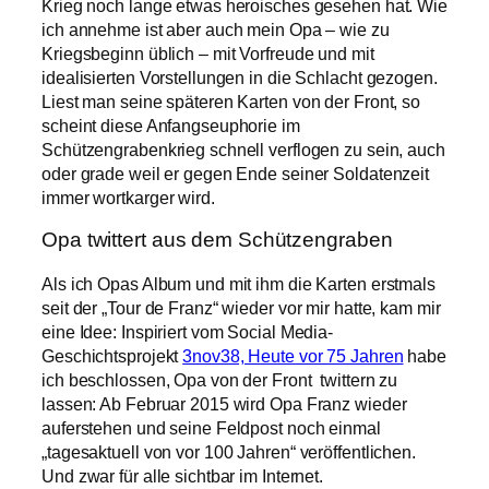
Krieg noch lange etwas heroisches gesehen hat. Wie
ich annehme ist aber auch mein Opa – wie zu
Kriegsbeginn üblich – mit Vorfreude und mit
idealisierten Vorstellungen in die Schlacht gezogen.
Liest man seine späteren Karten von der Front, so
scheint diese Anfangseuphorie im
Schützengrabenkrieg schnell verflogen zu sein, auch
oder grade weil er gegen Ende seiner Soldatenzeit
immer wortkarger wird.
Opa twittert aus dem Schützengraben
Als ich Opas Album und mit ihm die Karten erstmals
seit der „Tour de Franz“ wieder vor mir hatte, kam mir
eine Idee: Inspiriert vom Social Media-
Geschichtsprojekt
3nov38, Heute vor 75 Jahren
habe
ich beschlossen, Opa von der Front twittern zu
lassen: Ab Februar 2015 wird Opa Franz wieder
auferstehen und seine Feldpost noch einmal
„tagesaktuell von vor 100 Jahren“ veröffentlichen.
Und zwar für alle sichtbar im Internet.