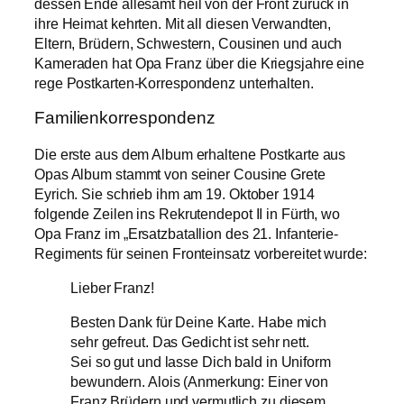
dessen Ende allesamt heil von der Front zurück in
ihre Heimat kehrten. Mit all diesen Verwandten,
Eltern, Brüdern, Schwestern, Cousinen und auch
Kameraden hat Opa Franz über die Kriegsjahre eine
rege Postkarten-Korrespondenz unterhalten.
Familienkorrespondenz
Die erste aus dem Album erhaltene Postkarte aus
Opas Album stammt von seiner Cousine Grete
Eyrich. Sie schrieb ihm am 19. Oktober 1914
folgende Zeilen ins Rekrutendepot II in Fürth, wo
Opa Franz im „Ersatzbatallion des 21. Infanterie-
Regiments für seinen Fronteinsatz vorbereitet wurde:
Lieber Franz!
Besten Dank für Deine Karte. Habe mich
sehr gefreut. Das Gedicht ist sehr nett.
Sei so gut und lasse Dich bald in Uniform
bewundern. Alois (Anmerkung: Einer von
Franz Brüdern und vermutlich zu diesem