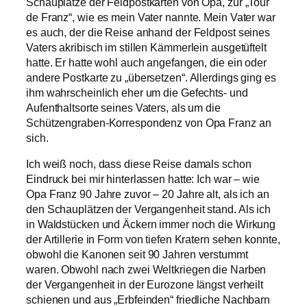
Schauplätze der Feldpostkarten von Opa, zur „Tour
de Franz“, wie es mein Vater nannte. Mein Vater war
es auch, der die Reise anhand der Feldpost seines
Vaters akribisch im stillen Kämmerlein ausgetüftelt
hatte. Er hatte wohl auch angefangen, die ein oder
andere Postkarte zu „übersetzen“. Allerdings ging es
ihm wahrscheinlich eher um die Gefechts- und
Aufenthaltsorte seines Vaters, als um die
Schützengraben-Korrespondenz von Opa Franz an
sich.
Ich weiß noch, dass diese Reise damals schon
Eindruck bei mir hinterlassen hatte: Ich war – wie
Opa Franz 90 Jahre zuvor – 20 Jahre alt, als ich an
den Schauplätzen der Vergangenheit stand. Als ich
in Waldstücken und Äckern immer noch die Wirkung
der Artillerie in Form von tiefen Kratern sehen konnte,
obwohl die Kanonen seit 90 Jahren verstummt
waren. Obwohl nach zwei Weltkriegen die Narben
der Vergangenheit in der Eurozone längst verheilt
schienen und aus „Erbfeinden“ friedliche Nachbarn