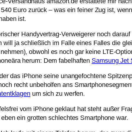
-Versandhaus amazon.de erstattete mir nach 
a. 540 Euro zurück – was ein feiner Zug ist, w
haben ist.
orischer Handyvertrag-Verweigerer noch darauf
ll ja schließlich im Falle eines Falles die g
nehmen), obwohl es noch gar keine LTE-Option 
phoneära herum: Dem fabelhaften
Samsung Jet
n der das iPhone seine unangefochtene Spitzen
noch recht unbeholfen ans Smartphonesegment 
tentklagen
um sich zu werfen.
sfrei vom iPhone geklaut hat steht außer Fra
 eben ein grotten schlechtes Smartphone war.