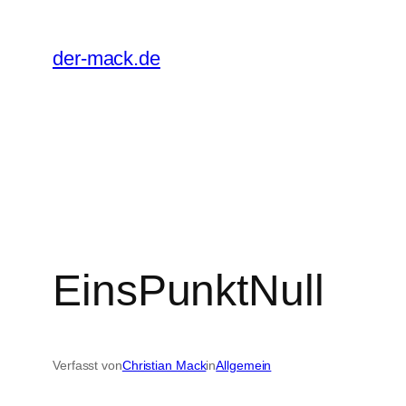
Zum
Inhalt
der-mack.de
springen
EinsPunktNull
Verfasst von
Christian Mack
in
Allgemein