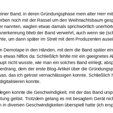
iner Band, in deren Gründungsphase mein alter Herr mit
herben noch mit der Rassel um den Weihnachtsbaum gespr
später nannten, wagten etwas damals sprichwörtlich unerh
e Anerkennung blieb der Band verwehrt, auch wenn sie (
chte, um dann später im Streit mit dem Produzenten ause
m Demotape in den Händen, mit dem die Band später einen
s etwas hilflos da: Schließlich fehlte mir ein geeignetes
upt nicht wusste, wie man ein solches Band einlegt, abspi
erdrang, dem der erste Blog-Artikel über die Gründungsp
as, das ich getrost vernachlässigen konnte. Schließlich 
gitalisieren konnte.
gen konnte die Geschwindigkeit, mit der das Band ursp
tung gelöst. Trotzdem gelang es mit besagtem Gerät ni
n diversen Geschwindigkeiten überspielt hatte (ich ersp