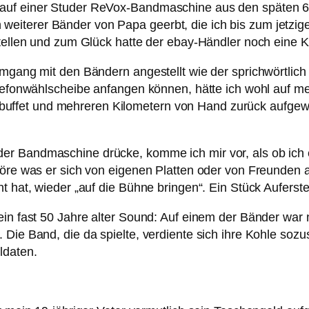
auf einer Studer ReVox-Bandmaschine aus den späten 60
iterer Bänder von Papa geerbt, die ich bis zum jetzige
stellen und zum Glück hatte der ebay-Händler noch eine 
Umgang mit den Bändern angestellt wie der sprichwörtlich
elefonwählscheibe anfangen können, hätte ich wohl auf me
fet und mehreren Kilometern von Hand zurück aufgewick
er Bandmaschine drücke, komme ich mir vor, als ob ich 
 höre was er sich von eigenen Platten oder von Freunden 
t hat, wieder „auf die Bühne bringen“. Ein Stück Auferst
in fast 50 Jahre alter Sound: Auf einem der Bänder war nä
Die Band, die da spielte, verdiente sich ihre Kohle sozu
ldaten.