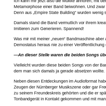
Ich kann mir jetzt also die Mukke anhören, mit de
Metamorphose einer Band beiwohnen. Und zwar vo
Denn aus „Empire State Building“ wurden wenig sp
Damals stand die Band vermutlich vor ihrem krea
Imitieren zum Generieren. Spannend!
Was mir mit meiner „neuen“ Bandmaschine aber a
Demostatus heraus nie zu einer Veröffentlichung 
—An dieser Stelle waren die beiden Songs üb
Vielleicht wurden diese beiden Songs von der Ba
dem man sich damals ja gerade absetzen wollte.
Neben diesen Entdeckungen im Audioformat habe 
Zeugen der Nürnberger Musikszene oder gar Freun
zu seinem Freundeskreis gehörten und die er spät
Tonbandgerät in Kontakt gekommen und mit manche