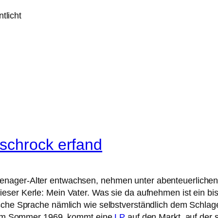
tlicht
schrock erfand
enager-Alter entwachsen, nehmen unter abenteuerlichen
eser Kerle: Mein Vater. Was sie da aufnehmen ist ein bi
tsche Sprache nämlich wie selbstverständlich dem Schla
r, im Sommer 1969, kommt eine
LP
auf den Markt, auf der 