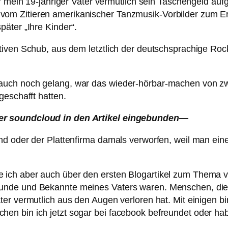
r mein 19-jähriger Vater vermutlich sein Taschengeld aufg
m Zitieren amerikanischer Tanzmusik-Vorbilder zum Ers
äter „Ihre Kinder“.
tiven Schub, aus dem letztlich der deutschsprachige Ro
uch noch gelang, war das wieder-hörbar-machen von zwe
geschafft hatten.
er soundcloud in den Artikel eingebunden—
nd oder der Plattenfirma damals verworfen, weil man ein
ich aber auch über den ersten Blogartikel zum Thema v
de und Bekannte meines Vaters waren. Menschen, die er 
er vermutlich aus den Augen verloren hat. Mit einigen bi
n bin ich jetzt sogar bei facebook befreundet oder hab