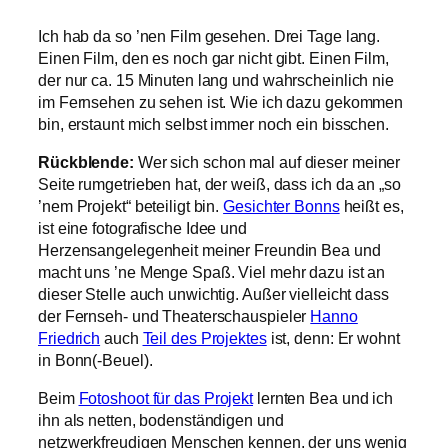
Ich hab da so ’nen Film gesehen. Drei Tage lang.
Einen Film, den es noch gar nicht gibt. Einen Film,
der nur ca. 15 Minuten lang und wahrscheinlich nie
im Fernsehen zu sehen ist. Wie ich dazu gekommen
bin, erstaunt mich selbst immer noch ein bisschen.
Rückblende:
Wer sich schon mal auf dieser meiner
Seite rumgetrieben hat, der weiß, dass ich da an „so
’nem Projekt“ beteiligt bin.
Gesichter Bonns
heißt es,
ist eine fotografische Idee und
Herzensangelegenheit meiner Freundin Bea und
macht uns ’ne Menge Spaß. Viel mehr dazu ist an
dieser Stelle auch unwichtig. Außer vielleicht dass
der Fernseh- und Theaterschauspieler
Hanno
Friedrich
auch
Teil des Projektes
ist, denn: Er wohnt
in Bonn(-Beuel).
Beim
Fotoshoot für das Projekt
lernten Bea und ich
ihn als netten, bodenständigen und
netzwerkfreudigen Menschen kennen, der uns wenig