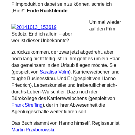
Filmproduktion dabei sein zu können, schrie ich
„Hier!“.
Ende Rückblende.
Um mal wieder
auf den Film
Setfoto, Endlich allein – aber
wer ist dieser Unbekannte?
zurückzukommen, der zwar jetzt abgedreht, aber
noch lang nicht fertig ist: In ihm geht es um ein Paar,
das gemeinsam in den Urlaub fliegen möchte. Sie
(gespielt von
Saralisa Volm
), Karriereweibchen und
toughe Businessfrau. Und Er (gespielt von Hanno
Friedrich), Lebenskünstler und freiberuflicher sich-
durchs-Leben-Wurschtler. Dazu noch der
Bürokollege des Karriereweibchens (gespielt von
Frank Streffing
), der in ihrer Abwesenheit die
Agenturgeschäfte weiter führen soll.
Das Buch stammt von Hanno himself, Regisseur ist
Martin Przyborowski
.