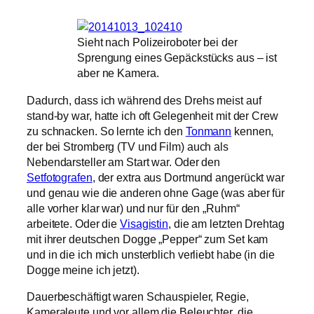
Sieht nach Polizeiroboter bei der
Sprengung eines Gepäckstücks aus – ist
aber ne Kamera.
Dadurch, dass ich während des Drehs meist auf
stand-by war, hatte ich oft Gelegenheit mit der Crew
zu schnacken. So lernte ich den
Tonmann
kennen,
der bei Stromberg (TV und Film) auch als
Nebendarsteller am Start war. Oder den
Setfotografen
, der extra aus Dortmund angerückt war
und genau wie die anderen ohne Gage (was aber für
alle vorher klar war) und nur für den „Ruhm“
arbeitete. Oder die
Visagistin
, die am letzten Drehtag
mit ihrer deutschen Dogge „Pepper“ zum Set kam
und in die ich mich unsterblich verliebt habe (in die
Dogge meine ich jetzt).
Dauerbeschäftigt waren Schauspieler, Regie,
Kameraleute und vor allem die Beleuchter, die