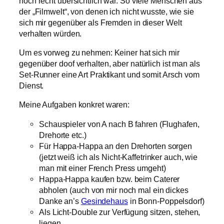
noch recht übersichtlich war. So viele Menschen aus
der „Filmwelt“, von denen ich nicht wusste, wie sie
sich mir gegenüber als Fremden in dieser Welt
verhalten würden.
Um es vorweg zu nehmen: Keiner hat sich mir
gegenüber doof verhalten, aber natürlich ist man als
Set-Runner eine Art Praktikant und somit Arsch vom
Dienst.
Meine Aufgaben konkret waren:
Schauspieler von A nach B fahren (Flughafen,
Drehorte etc.)
Für Happa-Happa an den Drehorten sorgen
(jetzt weiß ich als Nicht-Kaffetrinker auch, wie
man mit einer French Press umgeht)
Happa-Happa kaufen bzw. beim Caterer
abholen (auch von mir noch mal ein dickes
Danke an’s
Gesindehaus
in Bonn-Poppelsdorf)
Als Licht-Double zur Verfügung sitzen, stehen,
liegen