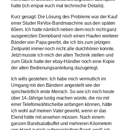
hatte (ich erspar euch mal technische Details).
Kurz gesagt: Die Lösung des Problems war der Kauf
einer Studer ReVox-Bandmaschine aus den späten
60ern. Ich hatte nämlich neben dem noch nicht ganz
ausgereizten Demoband noch einen Haufen weiterer
Bänder von Papa geerbt, die ich bis zum jetzigen
Zeitpunkt immer noch nicht alle durchhören konnte.
Jetzt musste ich mich der alten Technik stellen und
zum Glück hatte der ebay-Händler noch eine Kopie
der alten Bedienungsanleitung dazugelegt.
Ich wills gestehen: Ich habe mich vermutlich im
Umgang mit den Bändern angestellt wie der
sprichwörtlich erste Mensch. So wie ich mich heute
über 14-Jährige lustig machen würde, die nix mit
einer Telefonwählscheibe anfangen können, hätte
ich wohl auf meinen Vater gewirkt, wenn er das
Elend hätte mit ansehen müssen. Nach einem
ganzen Bandsalatbuffet und mehreren Kilometern
von Hand zurück aufgewickeltem Band, weiß ich