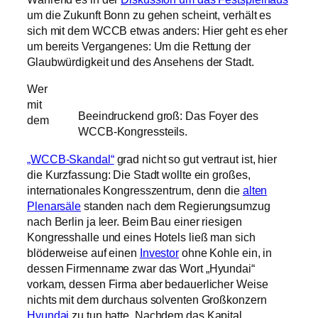
um die Zukunft Bonn zu gehen scheint, verhält es
sich mit dem WCCB etwas anders: Hier geht es eher
um bereits Vergangenes: Um die Rettung der
Glaubwürdigkeit und des Ansehens der Stadt.
Wer
mit
Beeindruckend groß: Das Foyer des
dem
WCCB-Kongressteils.
„WCCB-Skandal“
grad nicht so gut vertraut ist, hier
die Kurzfassung: Die Stadt wollte ein großes,
internationales Kongresszentrum, denn die
alten
Plenarsäle
standen nach dem Regierungsumzug
nach Berlin ja leer. Beim Bau einer riesigen
Kongresshalle und eines Hotels ließ man sich
blöderweise auf einen
Investor
ohne Kohle ein, in
dessen Firmenname zwar das Wort „Hyundai“
vorkam, dessen Firma aber bedauerlicher Weise
nichts mit dem durchaus solventen Großkonzern
Hyundai
zu tun hatte. Nachdem das Kapital