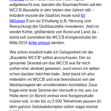
aufgebraucht war, standen die Baumaschinen auf der
WCCB-Baustelle in den letzten drei Jahren still –
trotzdem musste die Stadt bis heute rund
60
Millionen
Euro zur Erhaltung (z.B. Heizung und
Bewachung) der Großbaustelle investieren. Jetzt ist
wieder Kohle, größtenteils von Bund und Land, da –
damit soll zumindest die WCCB-Kongresshalle bis
Mitte 2014
fertig gebaut
werden.
Wie schon erwähnt hatte ich Gelegenheit mir die
„Baustelle WCCB“ selbst anzuschauen. Der so
genannte Skandal um das WCCB war für mich
vorher eher abstrakt gewesen, auch wenn ich selber
schon darüber berichtet hatte. Jetzt stand ich also
mittendrin im WCCB und war beeindruckt von der
Weiträumigkeit der unvollendeten Architektur. Zwar
fragte eine leise Stimme der Vernunft in mir, wer zur
Hölle denn (in Bonn!) einmal eine Kongresshalle
nutzen soll, in der bis zu 3.500 Teilnehmer passen (in
dem ganzen Gebäudekomplex sollen sogar einmal