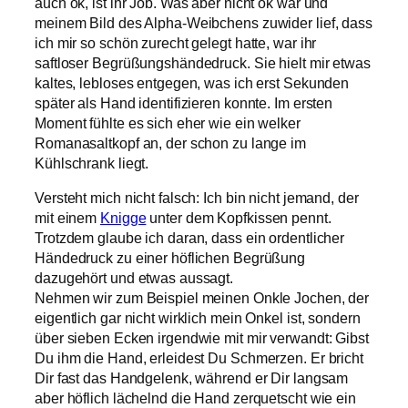
auch ok, ist ihr Job. Was aber nicht ok war und
meinem Bild des Alpha-Weibchens zuwider lief, dass
ich mir so schön zurecht gelegt hatte, war ihr
saftloser Begrüßungshändedruck. Sie hielt mir etwas
kaltes, lebloses entgegen, was ich erst Sekunden
später als Hand identifizieren konnte. Im ersten
Moment fühlte es sich eher wie ein welker
Romanasaltkopf an, der schon zu lange im
Kühlschrank liegt.
Versteht mich nicht falsch: Ich bin nicht jemand, der
mit einem
Knigge
unter dem Kopfkissen pennt.
Trotzdem glaube ich daran, dass ein ordentlicher
Händedruck zu einer höflichen Begrüßung
dazugehört und etwas aussagt.
Nehmen wir zum Beispiel meinen Onkle Jochen, der
eigentlich gar nicht wirklich mein Onkel ist, sondern
über sieben Ecken irgendwie mit mir verwandt: Gibst
Du ihm die Hand, erleidest Du Schmerzen. Er bricht
Dir fast das Handgelenk, während er Dir langsam
aber höflich lächelnd die Hand zerquetscht wie ein