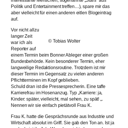
interessante Menschen, sogenannte „Stars“ aus
Politik und Entertainment treffen…), spare mir das
aber vielleicht für einen anderen eitlen Blogeintrag
auf.
Vor nicht allzu
langer Zeit
© Tobias Wolter
war ich als
Reporter auf
einem Termin beim Bonner Ableger einer großen
Bundesbehörde. Kein besonderer Termin, eher
langweilige Redaktionsroutine. Trotzdem ist mir
dieser Termin im Gegensatz zu vielen anderen
Pflichtterminen im Kopf geblieben.
Schuld dran ist die Pressesprecherin. Eine taffe
Karrierefrau im Hosenanzug. Typ „Karriere: ja,
Kinder: später, vielleicht, mal sehen, zu spät! „.
Nennen wir sie einfach pietätvoll Frau K.
Frau K. hatte die Gesprächsrunde aus Industrie und
Wirtschaft absolut im Griff. Sie gab den Ton an. Ist ja