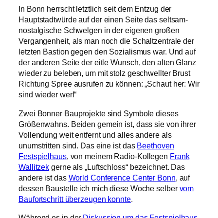
In Bonn herrscht letztlich seit dem Entzug der
Hauptstadtwürde auf der einen Seite das seltsam-
nostalgische Schwelgen in der eigenen großen
Vergangenheit, als man noch die Schaltzentrale der
letzten Bastion gegen den Sozialismus war. Und auf
der anderen Seite der eitle Wunsch, den alten Glanz
wieder zu beleben, um mit stolz geschwellter Brust
Richtung Spree ausrufen zu können: „Schaut her: Wir
sind wieder wer!“
Zwei Bonner Bauprojekte sind Symbole dieses
Größenwahns. Beiden gemein ist, dass sie von ihrer
Vollendung weit entfernt und alles andere als
unumstritten sind. Das eine ist das
Beethoven
Festspielhaus
, von meinem Radio-Kollegen
Frank
Wallitzek
gerne als „Luftschloss“ bezeichnet. Das
andere ist das
World Conference Center Bonn
, auf
dessen Baustelle ich mich diese Woche selber
vom
Baufortschritt überzeugen konnte
.
Während es in der
Diskussion um das Festspielhaus