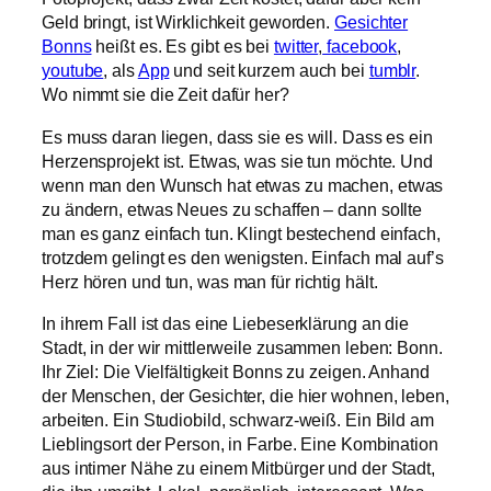
Geld bringt, ist Wirklichkeit geworden.
Gesichter
Bonns
heißt es. Es gibt es bei
twitter
,
facebook
,
youtube
, als
App
und seit kurzem auch bei
tumblr
.
Wo nimmt sie die Zeit dafür her?
Es muss daran liegen, dass sie es will. Dass es ein
Herzensprojekt ist. Etwas, was sie tun möchte. Und
wenn man den Wunsch hat etwas zu machen, etwas
zu ändern, etwas Neues zu schaffen – dann sollte
man es ganz einfach tun. Klingt bestechend einfach,
trotzdem gelingt es den wenigsten. Einfach mal auf’s
Herz hören und tun, was man für richtig hält.
In ihrem Fall ist das eine Liebeserklärung an die
Stadt, in der wir mittlerweile zusammen leben: Bonn.
Ihr Ziel: Die Vielfältigkeit Bonns zu zeigen. Anhand
der Menschen, der Gesichter, die hier wohnen, leben,
arbeiten. Ein Studiobild, schwarz-weiß. Ein Bild am
Lieblingsort der Person, in Farbe. Eine Kombination
aus intimer Nähe zu einem Mitbürger und der Stadt,