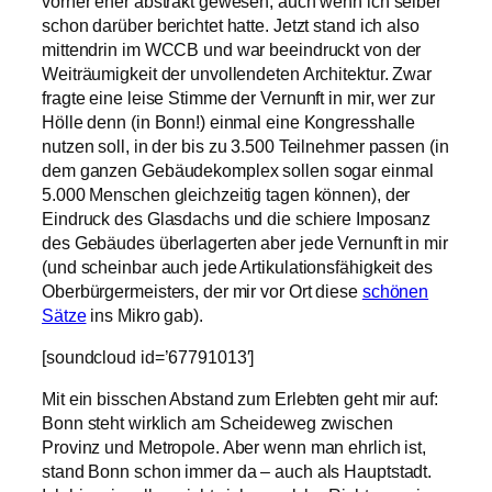
vorher eher abstrakt gewesen, auch wenn ich selber
schon darüber berichtet hatte. Jetzt stand ich also
mittendrin im WCCB und war beeindruckt von der
Weiträumigkeit der unvollendeten Architektur. Zwar
fragte eine leise Stimme der Vernunft in mir, wer zur
Hölle denn (in Bonn!) einmal eine Kongresshalle
nutzen soll, in der bis zu 3.500 Teilnehmer passen (in
dem ganzen Gebäudekomplex sollen sogar einmal
5.000 Menschen gleichzeitig tagen können), der
Eindruck des Glasdachs und die schiere Imposanz
des Gebäudes überlagerten aber jede Vernunft in mir
(und scheinbar auch jede Artikulationsfähigkeit des
Oberbürgermeisters, der mir vor Ort diese
schönen
Sätze
ins Mikro gab).
[soundcloud id=’67791013′]
Mit ein bisschen Abstand zum Erlebten geht mir auf:
Bonn steht wirklich am Scheideweg zwischen
Provinz und Metropole. Aber wenn man ehrlich ist,
stand Bonn schon immer da – auch als Hauptstadt.