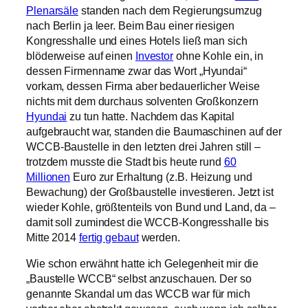
Plenarsäle
standen nach dem Regierungsumzug
nach Berlin ja leer. Beim Bau einer riesigen
Kongresshalle und eines Hotels ließ man sich
blöderweise auf einen
Investor
ohne Kohle ein, in
dessen Firmenname zwar das Wort „Hyundai“
vorkam, dessen Firma aber bedauerlicher Weise
nichts mit dem durchaus solventen Großkonzern
Hyundai
zu tun hatte. Nachdem das Kapital
aufgebraucht war, standen die Baumaschinen auf der
WCCB-Baustelle in den letzten drei Jahren still –
trotzdem musste die Stadt bis heute rund
60
Millionen
Euro zur Erhaltung (z.B. Heizung und
Bewachung) der Großbaustelle investieren. Jetzt ist
wieder Kohle, größtenteils von Bund und Land, da –
damit soll zumindest die WCCB-Kongresshalle bis
Mitte 2014
fertig gebaut
werden.
Wie schon erwähnt hatte ich Gelegenheit mir die
„Baustelle WCCB“ selbst anzuschauen. Der so
genannte Skandal um das WCCB war für mich