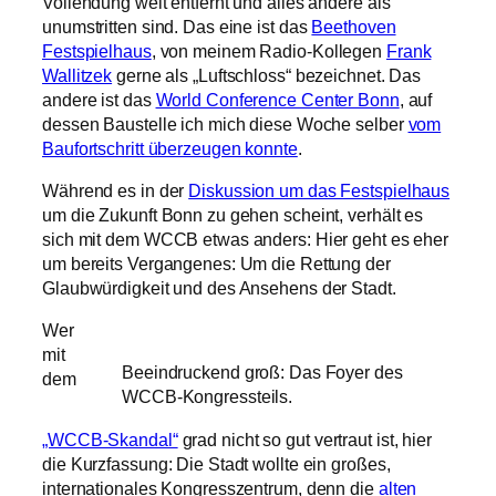
Vollendung weit entfernt und alles andere als
unumstritten sind. Das eine ist das
Beethoven
Festspielhaus
, von meinem Radio-Kollegen
Frank
Wallitzek
gerne als „Luftschloss“ bezeichnet. Das
andere ist das
World Conference Center Bonn
, auf
dessen Baustelle ich mich diese Woche selber
vom
Baufortschritt überzeugen konnte
.
Während es in der
Diskussion um das Festspielhaus
um die Zukunft Bonn zu gehen scheint, verhält es
sich mit dem WCCB etwas anders: Hier geht es eher
um bereits Vergangenes: Um die Rettung der
Glaubwürdigkeit und des Ansehens der Stadt.
Wer
mit
Beeindruckend groß: Das Foyer des
dem
WCCB-Kongressteils.
„WCCB-Skandal“
grad nicht so gut vertraut ist, hier
die Kurzfassung: Die Stadt wollte ein großes,
internationales Kongresszentrum, denn die
alten