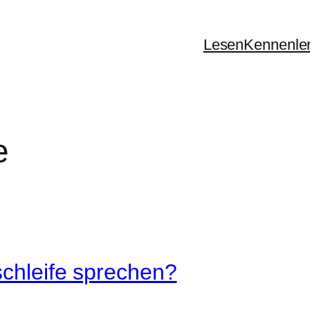
Lesen
Kennenle
e
schleife sprechen?