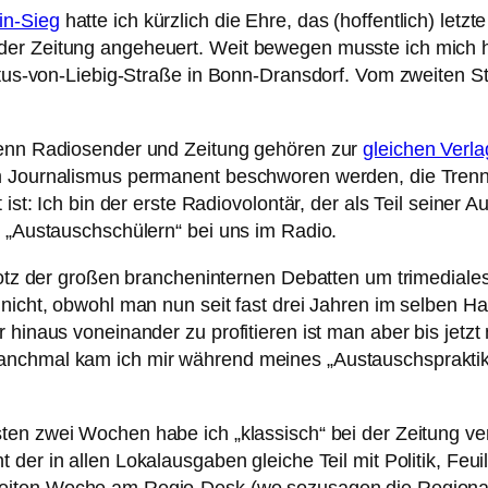
in-Sieg
hatte ich kürzlich die Ehre, das (hoffentlich) let
der Zeitung angeheuert. Weit bewegen musste ich mich h
Justus-von-Liebig-Straße in Bonn-Dransdorf. Vom zweiten 
 denn Radiosender und Zeitung gehören zur
gleichen Verl
im Journalismus permanent beschworen werden, die Tren
 ist: Ich bin der erste Radiovolontär, der als Teil seiner
e „Austauschschülern“ bei uns im Radio.
trotz der großen brancheninternen Debatten um trimediale
 nicht, obwohl man nun seit fast drei Jahren im selben Ha
hinaus voneinander zu profitieren ist man aber bis jetzt n
anchmal kam ich mir während meines „Austauschspraktiku
sten zwei Wochen habe ich „klassisch“ bei der Zeitung v
t der in allen Lokalausgaben gleiche Teil mit Politik, Feu