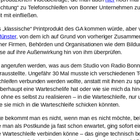
richtung“ zu Telefonschleifen von Bonner Unternehmen zu 
 mit einfließen.
ins „klassische“ Printprodukt des GA kommen würde, aber
ünster
, von dem ich auf Grund von vorheriger Zusammen
Bonner Firmen, Behörden und Organisationen wie dem Bild
iese auf ihre Außenwirkung hin von ihm überprüfen.
fen angerufen werden, was aus dem Studio von Radio Bon
erausstellte. Ungefähr 30 Mal musste ich verschiedenen Te
chleifen verbunden werden wollte, anstatt mit ihnen zu s
erhaupt eine Warteschelife hat oder wie sie mich da hin
 ohne es selbst zu realisieren – in die Warteschleife, nur
e sie mich in die Warteschleife schicken könnten.
 bekommt man es nicht, wenn man es nicht möchte, beko
e man als Postkunde ja fast schon erwartet, ging sofort ei
ie Warteschleife verbinden könne – das ginge technisch bei