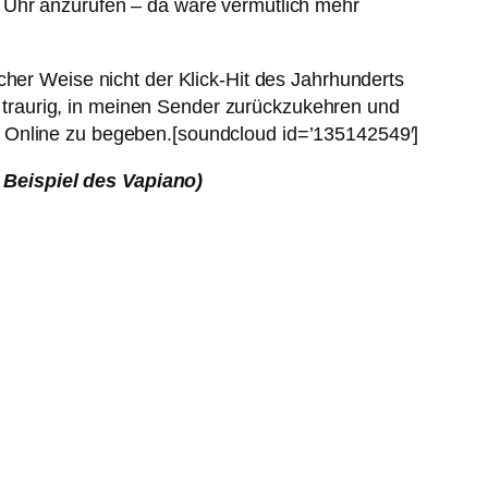
5 Uhr anzurufen – da wäre vermutlich mehr
cher Weise nicht der Klick-Hit des Jahrhunderts
en traurig, in meinen Sender zurückzukehren und
d Online zu begeben.[soundcloud id=’135142549′]
 Beispiel des Vapiano)