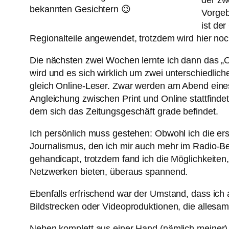
der zw
bekannten Gesichtern 😉
Vorgeb
ist de
Regionalteile angewendet, trotzdem wird hier noc
Die nächsten zwei Wochen lernte ich dann das „O
wird und es sich wirklich um zwei unterschiedli
gleich Online-Leser. Zwar werden am Abend eines j
Angleichung zwischen Print und Online stattfind
dem sich das Zeitungsgeschäft grade befindet.
Ich persönlich muss gestehen: Obwohl ich die ers
Journalismus, den ich mir auch mehr im Radio-Be
gehandicapt, trotzdem fand ich die Möglichkeiten,
Netzwerken bieten, überaus spannend.
Ebenfalls erfrischend war der Umstand, dass ich 
Bildstrecken oder Videoproduktionen, die allesam
Neben komplett aus einer Hand (nämlich meiner)