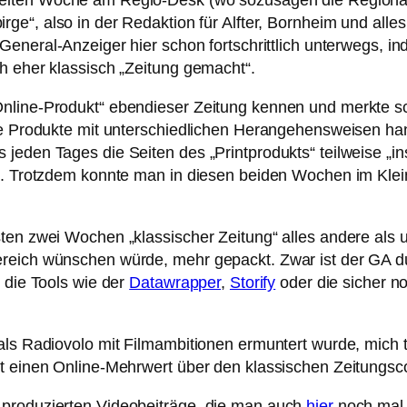
eiten Woche am Regio-Desk (wo sozusagen die Regionals
irge“, also in der Redaktion für Alfter, Bornheim und al
r General-Anzeiger hier schon fortschrittlich unterwegs, 
h eher klassisch „Zeitung gemacht“.
nline-Produkt“ ebendieser Zeitung kennen und merkte sc
che Produkte mit unterschiedlichen Herangehensweisen ha
eden Tages die Seiten des „Printprodukts“ teilweise „ins
et. Trotzdem konnte man in diesen beiden Wochen im Kle
ten zwei Wochen „klassischer Zeitung“ alles andere als u
reich wünschen würde, mehr gepackt. Zwar ist der GA du
 die Tools wie der
Datawrapper
,
Storify
oder die sicher n
als Radiovolo mit Filmambitionen ermuntert wurde, mich t
t einen Online-Mehrwert über den klassischen Zeitungscon
 produzierten Videobeiträge, die man auch
hier
noch mal 