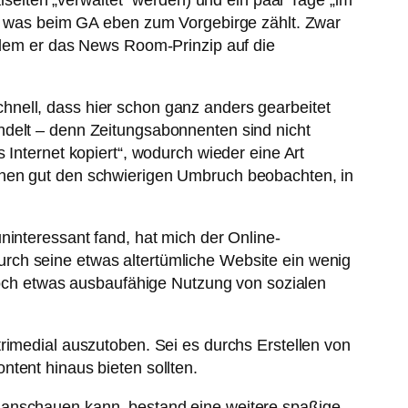
eiten „verwaltet“ werden) und ein paar Tage „im
les was beim GA eben zum Vorgebirge zählt. Zwar
indem er das News Room-Prinzip auf die
hnell, dass hier schon ganz anders gearbeitet
ndelt – denn Zeitungsabonnenten sind nicht
 Internet kopiert“, wodurch wieder eine Art
inen gut den schwierigen Umbruch beobachten, in
ninteressant fand, hat mich der Online-
rch seine etwas altertümliche Website ein wenig
och etwas ausbaufähige Nutzung von sozialen
rimedial auszutoben. Sei es durchs Erstellen von
tent hinaus bieten sollten.
anschauen kann, bestand eine weitere spaßige