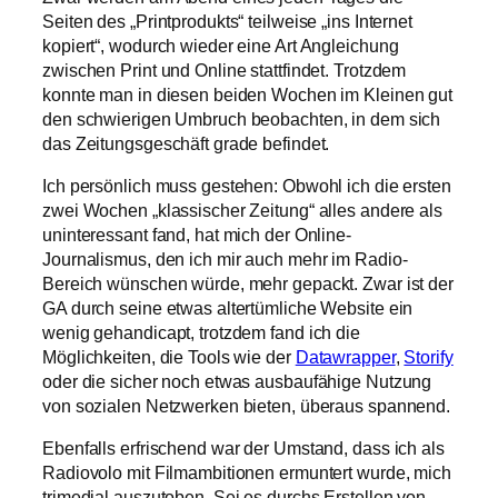
Seiten des „Printprodukts“ teilweise „ins Internet
kopiert“, wodurch wieder eine Art Angleichung
zwischen Print und Online stattfindet. Trotzdem
konnte man in diesen beiden Wochen im Kleinen gut
den schwierigen Umbruch beobachten, in dem sich
das Zeitungsgeschäft grade befindet.
Ich persönlich muss gestehen: Obwohl ich die ersten
zwei Wochen „klassischer Zeitung“ alles andere als
uninteressant fand, hat mich der Online-
Journalismus, den ich mir auch mehr im Radio-
Bereich wünschen würde, mehr gepackt. Zwar ist der
GA durch seine etwas altertümliche Website ein
wenig gehandicapt, trotzdem fand ich die
Möglichkeiten, die Tools wie der
Datawrapper
,
Storify
oder die sicher noch etwas ausbaufähige Nutzung
von sozialen Netzwerken bieten, überaus spannend.
Ebenfalls erfrischend war der Umstand, dass ich als
Radiovolo mit Filmambitionen ermuntert wurde, mich
trimedial auszutoben. Sei es durchs Erstellen von