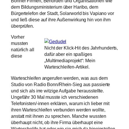
Bonner Firmen, Behörden und Organisationen wie
dem Bildungsministerium über Haribo, dem
Bürgertelefon der Stadt, Solarworld bis Vapiano vor
und ließ diese auf ihre Außenwirkung hin von ihm
überprüfen.
Vorher
mussten
Nicht der Klick-Hit des Jahrhunderts,
natürlich all
dafür aber ein spaßiges
diese
„Multimediaprojekt“: Mein
Warteschleifen-Artikel.
Warteschleifen angerufen werden, was aus dem
Studio von Radio Bonn/Rhein-Sieg aus passierte
und sich als irre witzige Aufgabe herausstellte.
Ungefähr 30 Mal musste ich verschiedenen
Telefonisten/-innen erklären, warum ich lieber mit
ihren Warteschleifen verbunden werden wollte,
anstatt mit ihnen zu sprechen. Manche wussten
überhaupt nicht, ob ihre Firma überhaupt eine
Warteschelife hat oder wie sie mich da hineinstellen